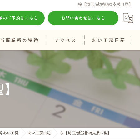
桜【埼玉/就労継続支援Ｂ型】
学のご予約はこちら
お問い合わせはこちら
当事業所の特徴
アクセス
あい工房日記
知的障がい
発達障がい
型】
生活習慣
自己表現
算数
所 あい工房
あい工房日記
桜【埼玉/就労継続支援Ｂ型】