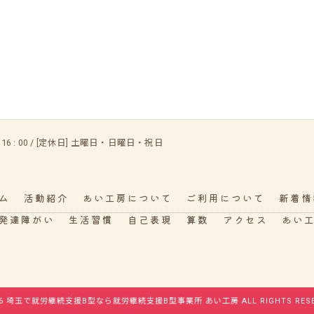
 〜 16 : 00 / [定休日] 土曜日・日曜日・祝日
ム
活動紹介
あい工房について
ご利用について
新着情
発達障がい
生活習慣
自己表現
算数
アクセス
あい
26 埼玉で就労継続支援B型なら就労継続支援B型事業所 あい工房 ALL RIGHTS RESE