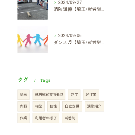
2024/09/27
消防訓練【埼玉/就労継続支援B型】
2024/09/06
ダンス♬【埼玉/就労継続支援B型】
タグ
Tags
埼玉
就労継続支援B型
見学
軽作業
内職
相談
個性
自立支援
活動紹介
作業
利用者の様子
当番制