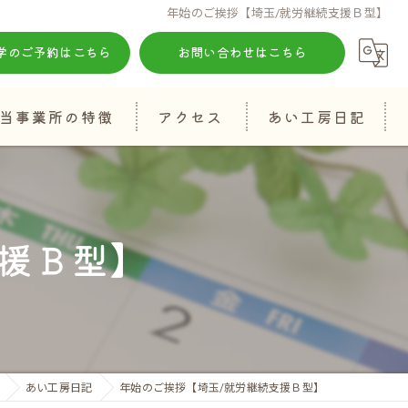
年始のご挨拶【埼玉/就労継続支援Ｂ型】
学のご予約はこちら
お問い合わせはこちら
当事業所の特徴
アクセス
あい工房日記
知的障がい
発達障がい
援Ｂ型】
生活習慣
自己表現
算数
あい工房日記
年始のご挨拶【埼玉/就労継続支援Ｂ型】