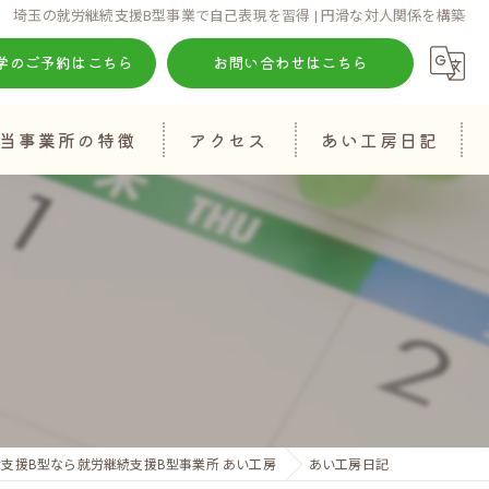
埼玉の就労継続支援B型事業で自己表現を習得 | 円滑な対人関係を構築
学のご予約はこちら
お問い合わせはこちら
当事業所の特徴
アクセス
あい工房日記
知的障がい
発達障がい
生活習慣
自己表現
算数
支援B型なら就労継続支援B型事業所 あい工房
あい工房日記