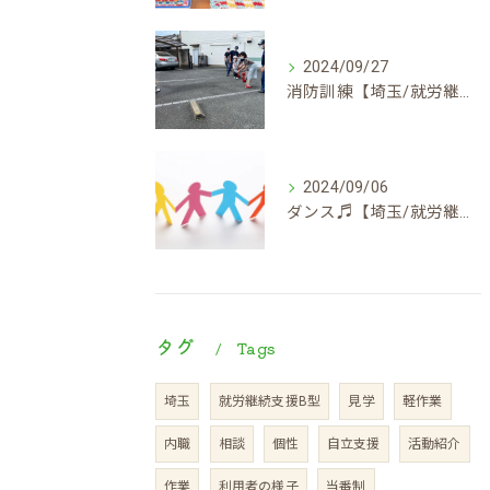
2024/09/27
消防訓練【埼玉/就労継続支援B型】
2024/09/06
ダンス♬【埼玉/就労継続支援B型】
タグ
Tags
埼玉
就労継続支援B型
見学
軽作業
内職
相談
個性
自立支援
活動紹介
作業
利用者の様子
当番制